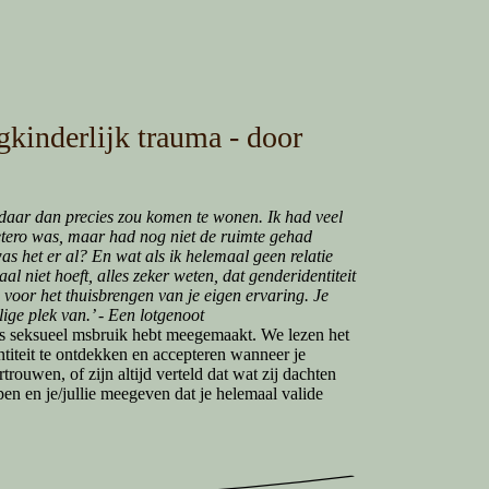
gkinderlijk trauma - door
 daar dan precies zou komen te wonen. Ik had veel
 hetero was, maar had nog niet de ruimte gehad
s het er al? En wat als ik helemaal geen relatie
al niet hoeft, alles zeker weten, dat genderidentiteit
 voor het thuisbrengen van je eigen ervaring. Je
lige plek van.’ - Een lotgenoot
laas seksueel msbruik hebt meegemaakt. We lezen het
ntiteit te ontdekken en accepteren wanneer je
ouwen, of zijn altijd verteld dat wat zij dachten
n en je/jullie meegeven dat je helemaal valide