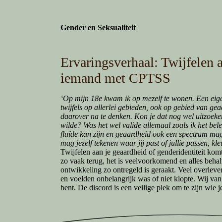
Gender en Seksualiteit
Ervaringsverhaal: Twijfelen a
iemand met CPTSS
‘Op mijn 18e kwam ik op mezelf te wonen. Een eigen
twijfels op allerlei gebieden, ook op gebied van ge
daarover na te denken. Kon je dat nog wel uitzoeke
wilde? Was het wel valide allemaal zoals ik het belee
fluïde kan zijn en geaardheid ook een spectrum mag 
mag jezelf tekenen waar jij past of jullie passen, k
Twijfelen aan je geaardheid of genderidentiteit ko
zo vaak terug, het is veelvoorkomend en alles behal
ontwikkeling zo ontregeld is geraakt. Veel overleve
en voelden onbelangrijk was of niet klopte. Wij va
bent. De discord is een veilige plek om te zijn wie je 