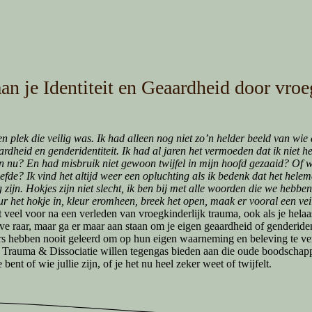
an je Identiteit en Geaardheid door vroe
 plek die veilig was. Ik had alleen nog niet zo’n helder beeld van wie
aardheid en genderidentiteit. Ik had al jaren het vermoeden dat ik niet
n nu? En had misbruik niet gewoon twijfel in mijn hoofd gezaaid? Of wa
fde? Ik vind het altijd weer een opluchting als ik bedenk dat het helema
zijn. Hokjes zijn niet slecht, ik ben bij met alle woorden die we hebben
leur het hokje in, kleur eromheen, breek het open, maak er vooral een vei
mt veel voor na een verleden van vroegkinderlijk trauma, ook als je he
ve raar, maar ga er maar aan staan om je eigen geaardheid of genderide
rs hebben nooit geleerd om op hun eigen waarneming en beleving te vertr
n Trauma & Dissociatie willen tegengas bieden aan die oude boodschappe
bent of wie jullie zijn, of je het nu heel zeker weet of twijfelt.