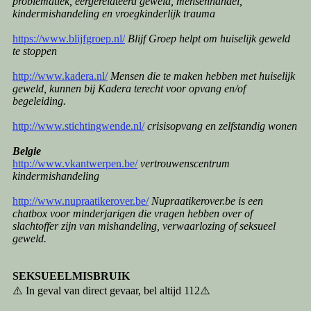
problematiek, eergerelateerd geweld, mensenhandel,
kindermishandeling en vroegkinderlijk trauma
https://www.blijfgroep.nl/
Blijf Groep helpt om huiselijk geweld
te stoppen
http://www.kadera.nl/
Mensen die te maken hebben met huiselijk
geweld, kunnen bij Kadera terecht voor opvang en/of
begeleiding.
http://www.stichtingwende.nl/
crisisopvang en zelfstandig wonen
Belgie
http://www.vkantwerpen.be/
vertrouwenscentrum
kindermishandeling
http://www.nupraatikerover.be/
Nupraatikerover.be is een
chatbox voor minderjarigen die vragen hebben over of
slachtoffer zijn van mishandeling, verwaarlozing of seksueel
geweld.
SEKSUEELMISBRUIK
⚠️ In geval van direct gevaar, bel altijd 112⚠️