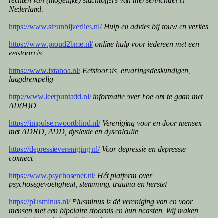
rechten van (mogelijke) slachtoffers van mensenhandel in
Nederland.
https://www.steunbijverlies.nl/
Hulp en advies bij rouw en verlies
https://www.proud2bme.nl/
online hulp voor iedereen met een
eetstoornis
https://www.ixtanoa.nl/
Eetstoornis, ervaringsdeskundigen,
laagdrempelig
http://www.leerpuntadd.nl/
informatie over hoe om te gaan met
AD(H)D
https://impulsenwoortblind.nl/
Vereniging voor en door mensen
met ADHD, ADD, dyslexie en dyscalculie
https://depressievereniging.nl/
Voor depressie en depressie
connect
https://www.psychosenet.nl/
Hét platform over
psychosegevoeligheid, stemming, trauma en herstel
https://plusminus.nl/
Plusminus is dé vereniging van en voor
mensen met een bipolaire stoornis en hun naasten. Wij maken