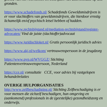
gronden.
https://www.schadefonds.nl/
Schadefonds Gewelds­misdrijven is
er voor slachtoffers van geweldsmisdrijven, die hierdoor ernstig
lichamelijk en/of psychisch letsel hebben of hadden.
https://www.rechtsbijstand.nl/mediation-rechtsbijstand/register-
advocaten/
Vind de juiste (slachtoffer)advocaat
https://www.juridischloket.nl/
Gratis persoonlijk juridisch advies
https://www.akj.nl/welkom/
vertrouwenspersoon in de jeugdzorg
https://www.pvp.nl/WVGGZ/
Stichting
Patientenvertrouwenspersoon, Nederland
https://cce.nl/
consultatie CCE, voor advies bij vastgelopen
behandelrelaties
OVERIGE HULPORGANISATIES
http://www.zelfbeschadiging.nl/
Stichting Zelfbeschadiging is er
voor mensen die zichzelf beschadigen, hun omgeving en
(aankomend) professionals in de (geestelijke) gezondheidszorg en
onderwijs.