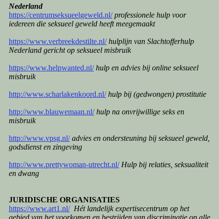
Nederland
https://centrumseksueelgeweld.nl/
professionele hulp voor
iedereen die seksueel geweld heeft meegemaakt
https://www.verbreekdestilte.nl/
hulplijn van Slachtofferhulp
Nederland gericht op seksueel misbruik
https://www.helpwanted.nl/
hulp en advies bij online seksueel
misbruik
http://www.scharlakenkoord.nl/
hulp bij (gedwongen) prostitutie
http://www.blauwemaan.nl/
hulp na onvrijwillige seks en
misbruik
http://www.vpsg.nl/
advies en ondersteuning bij seksueel geweld,
godsdienst en zingeving
http://www.prettywoman-utrecht.nl/
Hulp bij relaties, seksualiteit
en dwang
JURIDISCHE ORGANISATIES
https://www.art1.nl/
Hét landelijk expertisecentrum op het
gebied van het voorkomen en bestrijden van discriminatie op alle