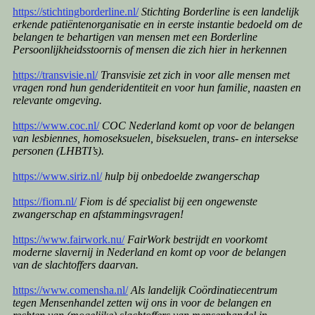
https://stichtingborderline.nl/
Stichting Borderline is een landelijk
erkende patiëntenorganisatie en in eerste instantie bedoeld om de
belangen te behartigen van mensen met een Borderline
Persoonlijkheidsstoornis of mensen die zich hier in herkennen
https://transvisie.nl/
Transvisie zet zich in voor alle mensen met
vragen rond hun genderidentiteit en voor hun familie, naasten en
relevante omgeving.
https://www.coc.nl/
COC Nederland komt op voor de belangen
van lesbiennes, homoseksuelen, biseksuelen, trans- en intersekse
personen (LHBTI’s).
https://www.siriz.nl/
hulp bij onbedoelde zwangerschap
https://fiom.nl/
Fiom is dé specialist bij een ongewenste
zwangerschap en afstammingsvragen!
https://www.fairwork.nu/
FairWork bestrijdt en voorkomt
moderne slavernij in Nederland en komt op voor de belangen
van de slachtoffers daarvan.
https://www.comensha.nl/
Als landelijk Coördinatiecentrum
tegen Mensenhandel zetten wij ons in voor de belangen en