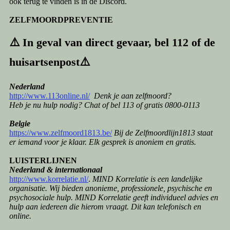
ook terug te vinden is in de Discord.
ZELFMOORDPREVENTIE
⚠️ In geval van direct gevaar, bel 112 of de
huisartsenpost⚠️
Nederland
http://www.113online.nl/
Denk je aan zelfmoord?
Heb je nu hulp nodig? Chat of bel 113 of gratis 0800-0113
Belgie
https://www.zelfmoord1813.be/
Bij de Zelfmoordlijn1813 staat
er iemand voor je klaar. Elk gesprek is anoniem en gratis.
LUISTERLIJNEN
Nederland & internationaal
http://www.korrelatie.nl/
.
MIND Korrelatie is een landelijke
organisatie. Wij bieden anonieme, professionele, psychische en
psychosociale hulp. MIND Korrelatie geeft individueel advies en
hulp aan iedereen die hierom vraagt. Dit kan telefonisch en
online.