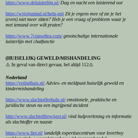
https://www.deluisterlijn.nl/
Dag en nacht een luisterend oor
https://wijzijnmind.nl/help-mij
Zit je ergens mee of zie je het
(even) niet meer zitten? Heb je een vraag of probleem waar je
met iemand over wilt praten?
https://www.7cupsoftea.com/
grootschalige internationale
luisterlijn met chatfunctie
(HUISELIJK) GEWELD/MISHANDELING
⚠️ In geval van direct gevaar, bel altijd 112⚠️
Nederland
https://veiligthuis.nl/
Advies- en meldpunt huiselijk geweld en
kindermishandeling
https://www.slachtofferhulp.nl/
emotionele, praktische en
juridische steun na een ingrijpend incident
http://www.slachtofferwijzer.nl/
vind hulpverlening en informatie
als slachtoffer en naaste
https://www.fier.nl/
l
andelijk expertisecentrum voor loverboy